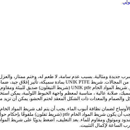
م UNIK PTFE (شريط Teflon) مادة مانعة للتسرب جديدة ومثالية. بسبب عدم سامة، لا طعم له،
والغاز الطبيعي والكيميائية والبلاستيكية والهندسة الإلكترونية وغيرها
استخدام غلاف ABS لحماية حزام المواد الخام ptfe من اللف والكسر. شريط ا
ميك، صلابة عالية ، مناسبة لمعظم واجهة الخيوط اللولبية، يمكن است
آكل والصمام والمعدات ذات الشكل المعقد لختم الحشو، يمكن أن تزيد م
وموثوق ومقاوم للماء. بعد التغليف، اضغط يدويًا على شريط المواد الخا
ارب الساعة لإكمال التثبيت.