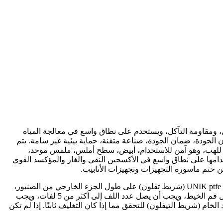
 وختم ممتاز، والعزل، ومقاومة التآكل، ويستخدم على نطاق واسع في معالجة المياه
 من المجالات. شريط UNIK PTFE بمادة سميكة، تأثير إغلاق جيد، ضمان الجودة، ضمان الجودة، صناعة متقنة، حماية بيئية غير سامة. يتم
لمواد الخام UNIK ptfe (شريط التيفلون) صديق للبيئة ومقاوم للهب، وهو آمن للاستخدام، أبيض، سطح أملس، ملمس موحد،
خدامها على نطاق واسع في الأكسجين النقي والغاز والمؤكسد القوي
ن ختم ماسورة التجهيزات وتجهيزات الأنابيب.
قبل تغليف أنبوب الماء، قم بتنظيف أنبوب الماء جيدًا من الرواسب والأوساخ لضمان نظافة أنبوب الماء. يجب أن يتم لف شريط المواد الخام UNIK ptfe (شريط تفلون) على طول الجزء الخارجي من الصنبور،
ويجب أن يتم لفه في اتجاه عكس اتجاه عقارب الساعة؛ عند اللف، يجب أن يكون شريط المواد الخام ptfe (شريط تفلون) ملفوفًا بإحكام حول فم الخيط، ويجب أن يصل عدد اللف إلى أكثر من 5 لفات، ويجب
م (شريط التيفلون) للتحقق مما إذا كان التغليف ثابتًا. إذا لم تكن