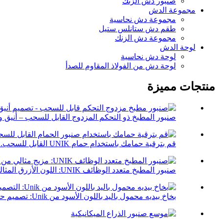
صنبور دش الزنك
مجموعة الدش
مجموعة دش نحاسية
طقم دش ستانلس ستيل
مجموعة دش الزنك
لوحة الدش
لوحة دش نحاسية
لوحة دش من الفولاذ المقاوم للصدأ
منتجات مميزة
صنبور المطبخ ذو التحكم المزدوج القابل للسحب – أنيق وأ
قم بترقية حمامك باستخدام حمام UNIK القابل للسحب...
صنبور المطبخ متعدد الوظائف UNIK: اللون الأزرق المثالي...
بخاخ بيديه محمول باليد باللون الأسود من Unik: تصميم حديث يتماشى مع...