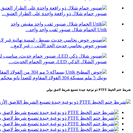
صنبور حمام شلال ذو رافعة واحدة على الطراز العتيق...
Unik الحمام شلال صنبور ثقب واحد واحد...
صنبور حوض نحاسي حديث الحد الأدنى – غير لامع...
صنبور الشلال الذكي LED، صنبور الحمام الحديث،...
يونيك 5 ملم سميكة 304 الفولاذ المقاوم للصدأ نانو محكم...
شريط ختم الخيط PTFE ذو نوعية جيدة تصنيع شريط لاصق بولي