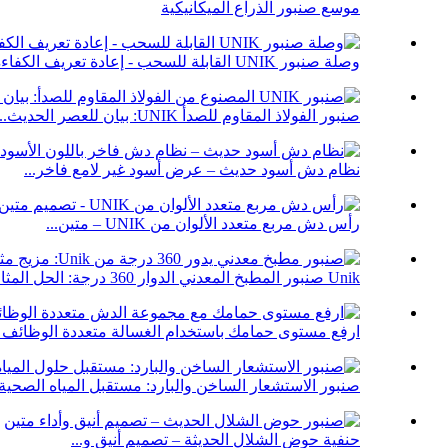
موسع صنبور الذراع الميكانيكية
وصلة صنبور UNIK القابلة للسحب - إعادة تعريف الكفاءة...
صنبور الفولاذ المقاوم للصدأ UNIK: بيان للعصر الحديث...
نظام دش أسود حديث – عرض أسود غير لامع فاخر...
رأس دش مربع متعدد الألوان من UNIK – متين...
Unik صنبور المطبخ المعدني الدوار 360 درجة: الحل المثالي...
ارفع مستوى حمامك باستخدام الغسالة متعددة الوظائف ا
صنبور الاستشعار الساخن والبارد: مستقبل المياه الصحية
حنفية حوض الشلال الحديثة – تصميم أنيق و...