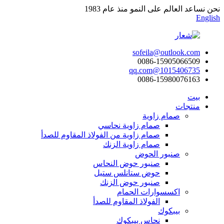
نحن نساعد العالم على النمو منذ عام 1983
English
sofeila@outlook.com
0086-15905066509
1015406735@qq.com
0086-15980076163
بيت
منتجات
صمام زاوية
صمام زاوية نحاسي
صمام زاوية من الفولاذ المقاوم للصدأ
صمام زاوية الزنك
صنبور الحوض
صنبور حوض النحاس
حوض ستانلس ستيل
صنبور حوض الزنك
اكسسوارات الحمام
الفولاذ المقاوم للصدأ
بيبكوك
نحاس بيبكوك