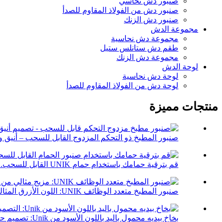
صنبور دش نحاسي
صنبور دش من الفولاذ المقاوم للصدأ
صنبور دش الزنك
مجموعة الدش
مجموعة دش نحاسية
طقم دش ستانلس ستيل
مجموعة دش الزنك
لوحة الدش
لوحة دش نحاسية
لوحة دش من الفولاذ المقاوم للصدأ
منتجات مميزة
صنبور المطبخ ذو التحكم المزدوج القابل للسحب – أنيق وأ
قم بترقية حمامك باستخدام حمام UNIK القابل للسحب...
صنبور المطبخ متعدد الوظائف UNIK: اللون الأزرق المثالي...
بخاخ بيديه محمول باليد باللون الأسود من Unik: تصميم حديث يتماشى مع...