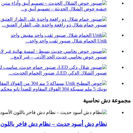
حنفية حوض الشلال الحديثة – تصميم أنيق و...
صنبور حمام شلال ذو رافعة واحدة على الطراز العتيق...
Unik الحمام شلال صنبور ثقب واحد واحد...
صنبور حوض نحاسي حديث الحد الأدنى – غير لامع...
صنبور الشلال الذكي LED، صنبور الحمام الحديث،...
يونيك 5 ملم سميكة 304 الفولاذ المقاوم للصدأ نانو محكم...
مجموعة دش نحاسية
نظام دش أسود حديث – نظام دش فاخر باللون الأ