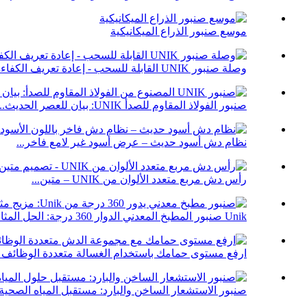
موسع صنبور الذراع الميكانيكية
وصلة صنبور UNIK القابلة للسحب - إعادة تعريف الكفاءة...
صنبور الفولاذ المقاوم للصدأ UNIK: بيان للعصر الحديث...
نظام دش أسود حديث – عرض أسود غير لامع فاخر...
رأس دش مربع متعدد الألوان من UNIK – متين...
Unik صنبور المطبخ المعدني الدوار 360 درجة: الحل المثالي...
ارفع مستوى حمامك باستخدام الغسالة متعددة الوظائف ا
صنبور الاستشعار الساخن والبارد: مستقبل المياه الصحية