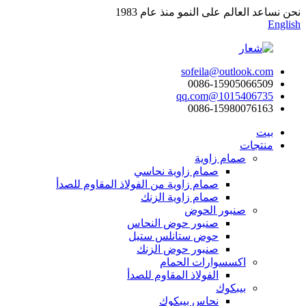
نحن نساعد العالم على النمو منذ عام 1983
English
sofeila@outlook.com
0086-15905066509
1015406735@qq.com
0086-15980076163
بيت
منتجات
صمام زاوية
صمام زاوية نحاسي
صمام زاوية من الفولاذ المقاوم للصدأ
صمام زاوية الزنك
صنبور الحوض
صنبور حوض النحاس
حوض ستانلس ستيل
صنبور حوض الزنك
اكسسوارات الحمام
الفولاذ المقاوم للصدأ
بيبكوك
نحاس بيبكوك