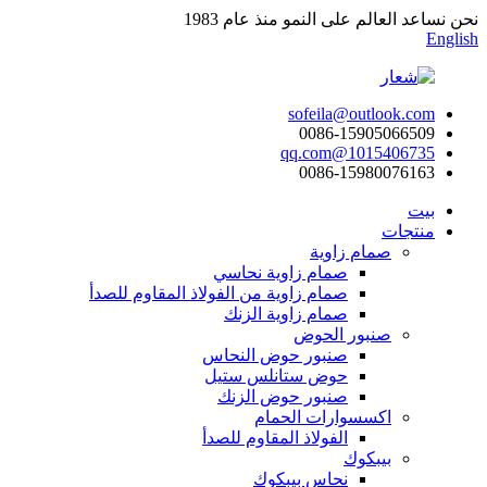
نحن نساعد العالم على النمو منذ عام 1983
English
sofeila@outlook.com
0086-15905066509
1015406735@qq.com
0086-15980076163
بيت
منتجات
صمام زاوية
صمام زاوية نحاسي
صمام زاوية من الفولاذ المقاوم للصدأ
صمام زاوية الزنك
صنبور الحوض
صنبور حوض النحاس
حوض ستانلس ستيل
صنبور حوض الزنك
اكسسوارات الحمام
الفولاذ المقاوم للصدأ
بيبكوك
نحاس بيبكوك