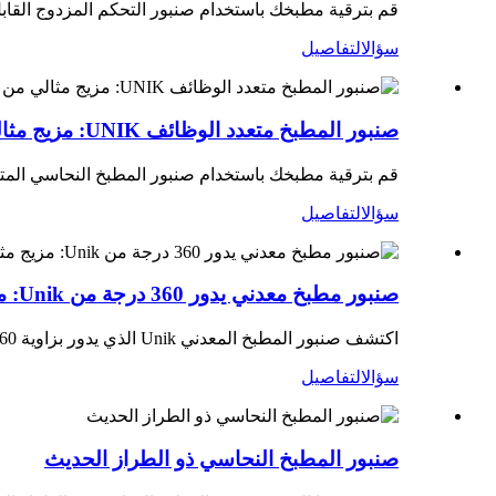
قم بترقية مطبخك باستخدام صنبور التحكم المزدوج القابل 
سؤال
التفاصيل
صنبور المطبخ متعدد الوظائف UNIK: مزيج مثالي من الأناقة والمتانة والوظيفة
قم بترقية مطبخك باستخدام صنبور المطبخ النحاسي المتين من UNIK الذي يتميز ببخاخ قابل للسحب، و3 أوضاع للرش، وتعديل الماء الساخن وال
سؤال
التفاصيل
صنبور مطبخ معدني يدور 360 درجة من Unik: مزيج مثالي من الأناقة والأداء الوظيفي
اكتشف صنبور المطبخ المعدني Unik الذي يدور بزاوية 360 درجة مع بخاخ منسدل. مصمم للأناقة والمتانة، ويتميز بخرطوشة من السيراميك ولمسة نهائية ذهبية فاخرة للمطابخ الحديثة.
سؤال
التفاصيل
صنبور المطبخ النحاسي ذو الطراز الحديث