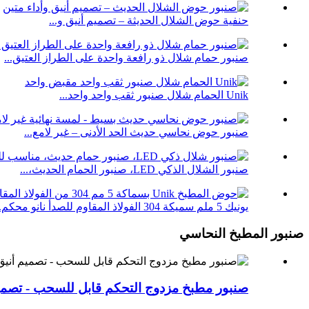
حنفية حوض الشلال الحديثة – تصميم أنيق و...
صنبور حمام شلال ذو رافعة واحدة على الطراز العتيق...
Unik الحمام شلال صنبور ثقب واحد واحد...
صنبور حوض نحاسي حديث الحد الأدنى – غير لامع...
صنبور الشلال الذكي LED، صنبور الحمام الحديث،...
يونيك 5 ملم سميكة 304 الفولاذ المقاوم للصدأ نانو محكم...
صنبور المطبخ النحاسي
صنبور مطبخ مزدوج التحكم قابل للسحب - تصميم