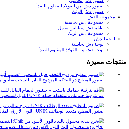
صنبور دش نحاسي
صنبور دش من الفولاذ المقاوم للصدأ
صنبور دش الزنك
مجموعة الدش
مجموعة دش نحاسية
طقم دش ستانلس ستيل
مجموعة دش الزنك
لوحة الدش
لوحة دش نحاسية
لوحة دش من الفولاذ المقاوم للصدأ
منتجات مميزة
صنبور المطبخ ذو التحكم المزدوج القابل للسحب – أنيق وأ
قم بترقية حمامك باستخدام حمام UNIK القابل للسحب...
صنبور المطبخ متعدد الوظائف UNIK: اللون الأزرق المثالي...
بخاخ بيديه محمول باليد باللون الأسود من Unik: تصميم حديث يتماشى مع...