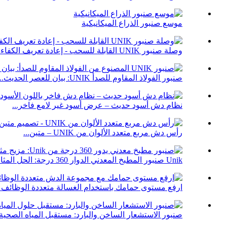
موسع صنبور الذراع الميكانيكية
وصلة صنبور UNIK القابلة للسحب - إعادة تعريف الكفاءة...
صنبور الفولاذ المقاوم للصدأ UNIK: بيان للعصر الحديث...
نظام دش أسود حديث – عرض أسود غير لامع فاخر...
رأس دش مربع متعدد الألوان من UNIK – متين...
Unik صنبور المطبخ المعدني الدوار 360 درجة: الحل المثالي...
ارفع مستوى حمامك باستخدام الغسالة متعددة الوظائف ا
صنبور الاستشعار الساخن والبارد: مستقبل المياه الصحية