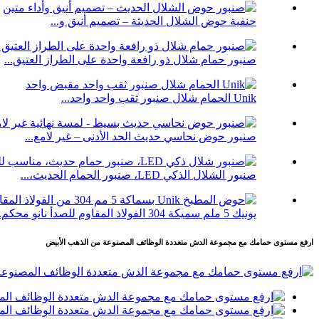
حنفية حوض الشلال الحديثة – تصميم أنيق و...
صنبور حمام شلال ذو رافعة واحدة على الطراز العتيق...
Unik الحمام شلال صنبور ثقب واحد واحد...
صنبور حوض نحاسي حديث الحد الأدنى – غير لامع...
صنبور الشلال الذكي LED، صنبور الحمام الحديث،...
يونيك 5 ملم سميكة 304 الفولاذ المقاوم للصدأ نانو محكم...
ارفع مستوى حمامك مع مجموعة الدش متعددة الوظائف المصنوعة من الذهب الأبيض