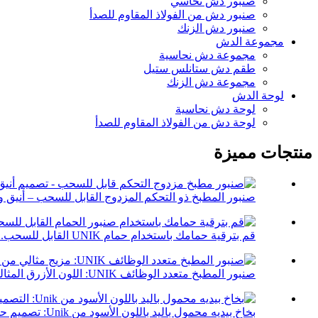
صنبور دش نحاسي
صنبور دش من الفولاذ المقاوم للصدأ
صنبور دش الزنك
مجموعة الدش
مجموعة دش نحاسية
طقم دش ستانلس ستيل
مجموعة دش الزنك
لوحة الدش
لوحة دش نحاسية
لوحة دش من الفولاذ المقاوم للصدأ
منتجات مميزة
صنبور المطبخ ذو التحكم المزدوج القابل للسحب – أنيق وأ
قم بترقية حمامك باستخدام حمام UNIK القابل للسحب...
صنبور المطبخ متعدد الوظائف UNIK: اللون الأزرق المثالي...
بخاخ بيديه محمول باليد باللون الأسود من Unik: تصميم حديث يتماشى مع...