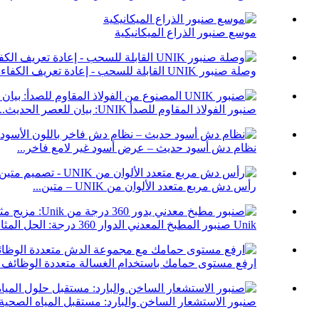
موسع صنبور الذراع الميكانيكية
وصلة صنبور UNIK القابلة للسحب - إعادة تعريف الكفاءة...
صنبور الفولاذ المقاوم للصدأ UNIK: بيان للعصر الحديث...
نظام دش أسود حديث – عرض أسود غير لامع فاخر...
رأس دش مربع متعدد الألوان من UNIK – متين...
Unik صنبور المطبخ المعدني الدوار 360 درجة: الحل المثالي...
ارفع مستوى حمامك باستخدام الغسالة متعددة الوظائف ا
صنبور الاستشعار الساخن والبارد: مستقبل المياه الصحية