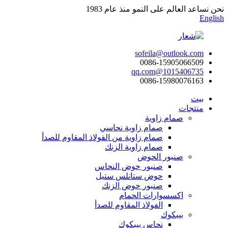
نحن نساعد العالم على النمو منذ عام 1983
English
sofeila@outlook.com
0086-15905066509
1015406735@qq.com
0086-15980076163
بيت
منتجات
صمام زاوية
صمام زاوية نحاسي
صمام زاوية من الفولاذ المقاوم للصدأ
صمام زاوية الزنك
صنبور الحوض
صنبور حوض النحاس
حوض ستانلس ستيل
صنبور حوض الزنك
اكسسوارات الحمام
الفولاذ المقاوم للصدأ
بيبكوك
نحاس بيبكوك