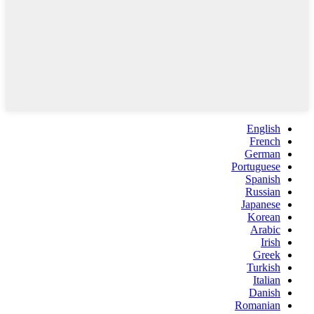
English
French
German
Portuguese
Spanish
Russian
Japanese
Korean
Arabic
Irish
Greek
Turkish
Italian
Danish
Romanian