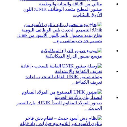
صنبور المطبخ متعدد الوظائف UNIK: اللون
الأزرق المثالي...
بخاخ بيديه محمول باليد باللون الأسود من Unik:
تصميم حديث يتماشى مع...
موسع صنبور الذراع الميكانيكية
وصلة صنبور UNIK القابلة للسحب - إعادة
تعريف الكفاءة...
صنبور الفولاذ المقاوم للصدأ UNIK: بيان للعصر
الحديث...