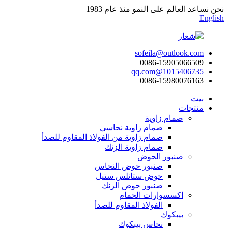
نحن نساعد العالم على النمو منذ عام 1983
English
sofeila@outlook.com
0086-15905066509
1015406735@qq.com
0086-15980076163
بيت
منتجات
صمام زاوية
صمام زاوية نحاسي
صمام زاوية من الفولاذ المقاوم للصدأ
صمام زاوية الزنك
صنبور الحوض
صنبور حوض النحاس
حوض ستانلس ستيل
صنبور حوض الزنك
اكسسوارات الحمام
الفولاذ المقاوم للصدأ
بيبكوك
نحاس بيبكوك